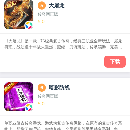
5
大屠龙
传奇网页版
5.0
《大屠龙》是一款1.76经典复古传奇，经典三职业全新玩法，屠龙
再现，战法道十年战火重燃，延续一刀流玩法，传承端游，完美复
刻经典端游玩法：传奇世界，战神觉醒；刀刀烈火，跨服竞技；沙
城野外PK，万人同屏热血沙巴克，热血帝王，决战沙城，激战魔
下载
神，炫酷时装，华丽羽翼，装备全靠打，自由交易，元宝福利，传
世挂机，烈焰裁决，传奇挂机，破晓唤龙，在最大程度还原经典传
奇的同时，更有跨服大陆，等新玩法，渡劫飞升，五行之力，传世
法身，宠物精灵等各种超变玩法，随时随地征战玛法，成就沙城霸
6
暗影防线
主，有兄弟有屠龙！
传奇网页版
5.0
单职业复古传奇游戏、游戏为复古传奇风格，在原有的复古传奇系
统上，新增了鞭尸符，实物兑换，全民福利等平民特色系列，每个