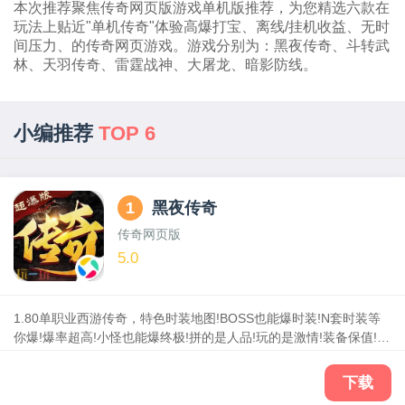
本次推荐聚焦传奇网页版游戏单机版推荐，为您精选六款在
玩法上贴近"单机传奇"体验高爆打宝、离线/挂机收益、无时
间压力、的传奇网页游戏。游戏分别为：黑夜传奇、斗转武
林、天羽传奇、雷霆战神、大屠龙、暗影防线。
小编推荐
TOP 6
1
黑夜传奇
传奇网页版
5.0
1.80单职业西游传奇，特色时装地图!BOSS也能爆时装!N套时装等
你爆!爆率超高!小怪也能爆终极!拼的是人品!玩的是激情!装备保值!第
二大陆能进阶和融合!终极能爆能合绝对良心!
下载