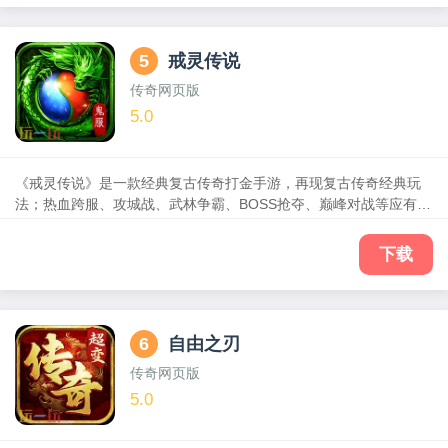
味精彩传奇世界，玩出一个新传奇！
5
戒灵传说
传奇网页版
5.0
《戒灵传说》是一款经典复古传奇打金手游，再现复古传奇经典玩
法；热血跨服、攻城战、武林争霸、BOSS抢夺、巅峰对战等应有尽
有；节奏快，剧情不拖沓，丰富的PVE和PVP玩法，全自由化的
PK，激烈刺激的对抗，更加真实的打斗效果，秉承经典的同时，融
下载
入创新的特色玩法，与你一起回味精彩传奇世界，杀出一个新传
奇！
6
自由之刃
传奇网页版
5.0