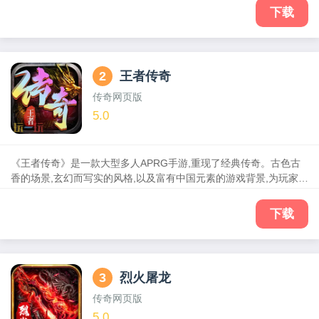
级、爆装、攻沙”三大传奇经典玩法为核心，集合了怪物攻城、多人
下载
团战、拍卖商行、矿洞挖宝、法阵护体等多种精彩玩法。喜欢复古
风传奇的兄弟绝对不容错过！
2
王者传奇
传奇网页版
5.0
《王者传奇》是一款大型多人APRG手游,重现了经典传奇。古色古
香的场景,玄幻而写实的风格,以及富有中国元素的游戏背景,为玩家呈
现出一个亦幻亦真的东方神话世界，全天候紧凑丰富的活动安排、
气势磅礴的皇城争霸、无论是钟爱原汁原味的经典版本，还是享受
下载
万人对战、跨服pk的豪情，都能在这里找到属于你的一片天地！王
者降临，缔造传奇!
3
烈火屠龙
传奇网页版
5.0