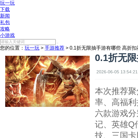
玩一玩
下载
新闻
礼包
攻略
小游戏
您的位置：
玩一玩
>
手游推荐
> 0.1折无限抽手游有哪些 高折
0.1折无
2026-06-05 13:54:21
本次推荐聚焦
率、高福利
六款游戏分
记、英雄Q
技、三国卡