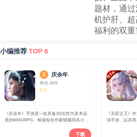
题材，通过
机护肝、超
福利的双重
小编推荐
TOP 6
1
庆余年
角色.动作
5.0
《庆余年》手游是一款具备3D次世代美术品
《无双之王》作
质的MMORPG。根据知名作家猫腻同名小说
演手游，以其简
改编，并与2019热播剧《庆余年》深度联
由度和极致游戏
动，在世界观、剧情和人物上高度还原原著，
爱的选择。无论
下载