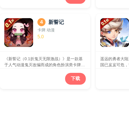
塑造一个江湖与庙堂交织的真实世界，是官方
仙侠世界的奇幻
正版同名沉浸式体验手游。游戏以汉唐文化为
家的需求。快来
背景，主打“经典 NPO互动”、“多结局剧
仙侠世界，展开
情”、“探索解谜”、“古今碰撞”等特色内容。游
4
新誓记
戏以仿真的生态设计、深度的世界交互，带给
卡牌.动漫
玩家一个充满沉浸感的余年世界。
5.0
《新誓记（0.1折鬼灭无限激战）》是一款基
遥远的勇者大陆
于人气动漫鬼灭改编而成的角色扮演类卡牌游
国已岌岌可危，
戏。在这款游戏中，你将邂逅一系列耳熟能详
打败暗黑魔龙，
的动漫经典角色，游戏内高度还原所有动漫角
游历火纹世界的
下载
色及剧情玩法，通过精心设定的玩法、华丽的
滩、绿地、冰雪
画面和激烈的战斗，使游戏内容更贴切原著，
尽情探索，在美
玩家能够享受到与漫画中的角色一同战斗的乐
的战斗。《英雄
趣
一体的游戏。别
给各位勇士独特