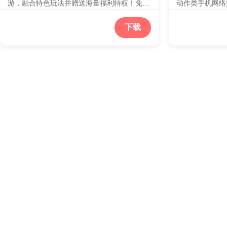
游，融合特色玩法并赠送海量福利特权！免费
动作类手机网络
自动回收、全屏拾取，带来全新打宝体验！挑
战士、法师、道
战强敌，争夺荣耀，畅享激烈对决！装备掉落
完成任务、击杀
下载
不设上限，平民玩家也能自由探索全地图，轻
断提升自己的实
松收获高级装备和丰厚奖励！现在就来加入，
享受组队战斗的
开启你的热血征程！