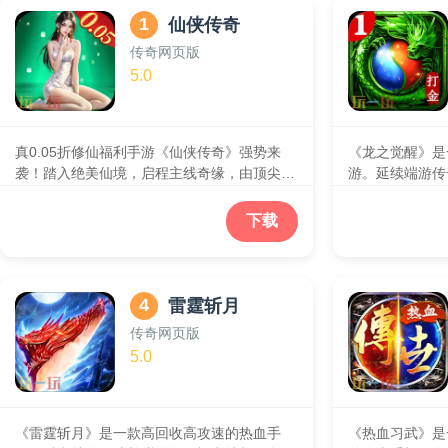
1
仙侠传奇
传奇网页版
5.0
真0.05折修仙福利手游《仙侠传奇》强势来
《龙之觉醒》是
袭！踏入绝美仙境，启程主线奇缘，由顶尖引
游。延续端游传
擎精心雕琢的仙侠世界全面展开。无界大地
Boss、热血
图，随心瞬移，每一处细腻场景等你来自由探
1V1、3V3跨
下载
索。五大职业，各具特色，任你挑选，开启专
moba操作，
属修仙之旅。即时战斗，热血江湖，恩怨情仇
统、在线自由交
即刻上演！历经磨砺，等级飙升，转生飞仙，
给所有传奇玩家
攀登魔狱之巅，成就无上荣耀。真实社交，精
4
雷霆斩月
准匹配，修仙路上不再孤单。情缘系统，助你
传奇网页版
邂逅命中注定的另一半，共建梦幻家园，双修
5.0
共进，修为提升快人一步！此刻，仙侠之旅已
为你铺展，你，准备好了吗？
《雷霆斩月》是一款高回收高攻速的热血手
《热血习武》是