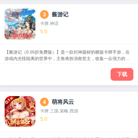
3
酱游记
卡牌.神话
5.0
【酱游记（0.05折免费版）】是一款封神题材的横版卡牌手游，在
游戏内光怪陆离的世界中，主角将扮演救世主，收集一众强力的伙
伴，拯救弱小，除暴安良。新版本首续充值0.05折，每天签到即可
领取648代金券，每日在线时长又可领取648代金券。疯狂招募，金
下载
将拿到手软，这个手游非常好玩，赶快来加入战斗吧！
4
萌将风云
卡牌.三国.策略.西游
5.0