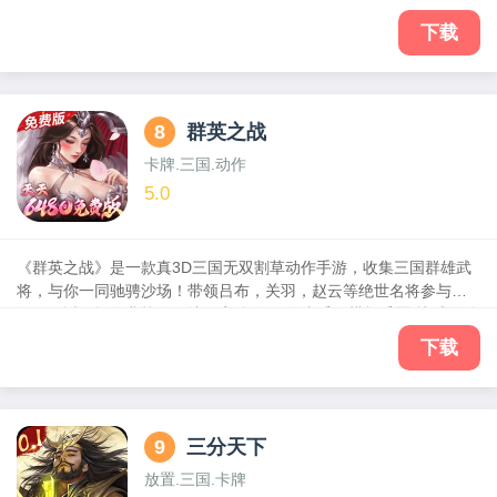
以及战斗场景。并通过人物专属传记的形式，重温那些令人动容的
过往。在《秦时明月：沧海》手游中，现在能享受到0.1折版本的极
下载
致体验内容，还有每天赠送的648代金券，常规数值不膨胀！
8
群英之战
卡牌.三国.动作
5.0
《群英之战》是一款真3D三国无双割草动作手游，收集三国群雄武
将，与你一同驰骋沙场！带领吕布，关羽，赵云等绝世名将参与两
汉三国近百场经典战役，让玩家体验“一骑当千、横扫千军”快感的动
作游戏。还加入了伏羲、女娲、妲己、炎帝这四位神话角色与玩家
下载
一同征战，无上限自由成长空间，革命性全屏互动操作，主机级操
控打击感，点划横扫，爽快连击，配合华丽武将技能特效，享受万
军从中取上将首级的碾压快感。更有单人、3V3、军团等多种丰富
PVP模式燃战天下英豪，与卧龙凤雏一同谋略天下！武将割草，自
9
三分天下
由强化，指破千军，唯我无双！
放置.三国.卡牌