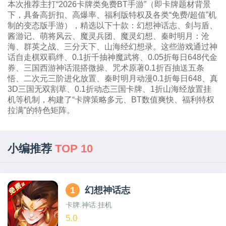
本次推荐主打“2026卡牌类免费BT手游”（即卡牌题材背景
下，具备高折扣、高爆率、福利版特权及各类“免费/超值”机
制的变态版手游），精选以下十款：幻想神话志、剑与盾、
酱游记、萌将风云、魔灵兵团、魔灵幻想、秦时明月：沧
海、群英之战、三分天下、山海经幻想录。这些游戏通过神
话自走棋双羁绊、0.1折千抽神魔武将、0.05折每日648代金
券、三国西游神话混搭微操、咒术原著0.1折百抽送五条
悟、二次元三阶进化放置、秦时明月动漫0.1折每日648、真
3D三国无双割草、0.1折动态三国卡牌、1折山海经放置挂
机等机制，构建了“卡牌策略多元、BT数值爽快、福利特权
拉满”的特色矩阵。
小编推荐
TOP 10
1
幻想神话志
卡牌.神话.挂机
5.0