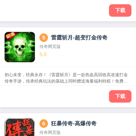
感觉！沙城争霸，开启狂暴之力带来属性加成，伤害、爆率大幅提
升！转生进阶，战力飞升！全民打宝，回收交易！宝石、魂环、生
下载
肖，丰富的游戏玩法，等你来体验！
5
雷霆斩月-超变打金传奇
传奇网页版
5.0
初心未变，经典永存！《雷霆斩月》是一款热血高回收高攻速打金
传奇手游，传承经典玩法的基础上同时赠送海量福利特权！免费自
动回收、全屏拾取，给玩家带来不一样的打宝体验!尽享传奇激情霸
业！与兄弟们一同征战沙巴克、夺取荣耀，跨服对决一决高下！免
下载
费自动回收，装备掉落不设上限，平民玩家也能畅享全地图探索，
收获高级装备和福利！现在就来加入，书写属于你的传奇篇章！
6
狂暴传奇-高爆传奇
传奇网页版