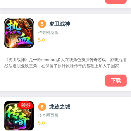
佬。神器、切割、打金等多种玩法，激情泡点、跨服攻沙、多人竞
技、自由PK，还在等什么？赶快叫上老兄弟们一起上线，怀旧激情
岁月，共创传奇霸业！
5
虎卫战神
传奇网页版
5.0
《虎卫战神》是一款mmoprg多人在线角色扮演传奇游戏，游戏沿用
战法道职业铁三角，在保留了原汁原味传奇的基础上加入了国家系
统，三国IP，骑战系统，家族系统，神兵系统，中立城池等特色玩
法，还有多人竞技，自由PK，争夺BOSS等经典玩法，装备靠打，
下载
超高爆率，元宝回收，红名爆装，享受酣畅淋漓的热血战斗。
6
龙迹之城
传奇网页版
5.0