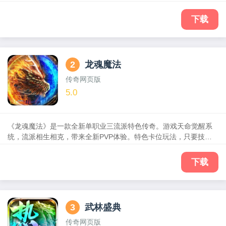
况。游戏重现战法道铁三角，并加入强力的英雄组合技能，真正实
现三大职业六大合击。在玩法设计上，以“升级、爆装、攻沙”三大传
下载
奇经典玩法为核心，同时增加英雄试炼、拍卖商行、装备回收、光
环守护等多种精彩玩法。英雄赞歌奏响，兄弟等你回归！
2
龙魂魔法
传奇网页版
5.0
《龙魂魔法》是一款全新单职业三流派特色传奇。游戏天命觉醒系
统，流派相生相克，带来全新PVP体验。特色卡位玩法，只要技术
够，低战力照样打遍全服BOSS
下载
3
武林盛典
传奇网页版