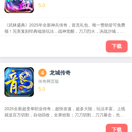
5.0
《武林盛典》2025年全新神兵传奇，首充礼包、唯一赞助皆可免费
领！完美复刻经典端游玩法，战神觉醒，刀刀烈火，决战沙城，激
战魔神，炫酷时装，华丽羽翼，装备全靠打，自由交易，全屏吸
怪，在最大程度还原经典传奇的同时，更有全新地图，随时随地征
下载
战玛法世界，成就沙城霸主，有兄弟有激情！
4
龙城传奇
传奇网页版
5.0
2025全新超变单职业传奇，超快攻速，超多大陆，玩法丰富。上线
就送百万切割，自动回收，全屏拾取；刀刀切割，刀刀暴击，光柱
爆满屏，全程视觉盛宴；特色时装BOSS，海量时装免费获得。所有
道具、所有装备都能白嫖，打怪就能掉充值，全程不花钱也能当大
下载