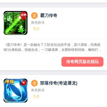
2
霸刀传奇
角色扮演
5.0
《霸刀传奇》是一款融合了三职业玩法的手游，原汁原味，经典延
续!分身助战，技能合击，一刀爆满屏，全图秒怪秒回收，畅快打金
不求人!新服开不停，多种福利，免费领取!完成主线直接送真充，让
你畅玩不停，收益满满!
传奇网页版在线玩
3
部落传奇(奇迹屠龙)
角色扮演
5.0