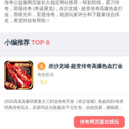
传奇公益服网页版长久稳定网站推荐：暗影防线，霸刀传
奇，部落传奇 (奇迹屠龙)，赤沙龙城 - 超变传奇高爆热血打
金，黑暗光年，雷霆传奇，根据玩家评分和下载量综合排
名，希望对你有帮助！
小编推荐
TOP 6
1
赤沙龙城-超变传奇高爆热血打金
角色扮演
5.0
2025高攻高暴经典复古三职业传奇手游《赤沙龙城》热血回归!传承
经典传奇玩法，还原玛法大陆盛况!千元红包，自由交易，领钱领到
手抖;装备全靠打，散人打金天堂;
传奇网页版在线玩