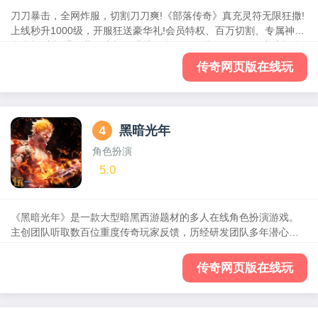
刀刀暴击，全网炸服，切割刀刀爽!《部落传奇》真充灵符无限狂撒!
上线秒升1000级，开服狂送豪华礼!会员特权、百万切割、专属神装
全靠打!小怪爆红装，光柱铺满地，自动回收秒提现，散人逆袭打金
圣地!重温兄弟并肩的热血岁月，兄弟重聚沙城，砍出你的传奇人生!
传奇网页版在线玩
4
黑暗光年
角色扮演
5.0
《黑暗光年》是一款大型暗黑西游题材的多人在线角色扮演游戏。
主创团队听取数百位重度传奇玩家反馈，历经研发团队多年潜心打
磨，完美复刻端游神话，延续经典传奇玩法。你期待的快感体验统
统实现，跨服组队，攻城打怪，热血PK，称霸全服。开局攻速属性
传奇网页版在线玩
拉满，全地图无限制进入，远古BOSS随心砍，小怪也给爆终极装，
自由交易元宝回收。挂机超多福利，平民不氪不肝也能免费升级
VIP，海量装备拿到手软，多种奖励让你战力一路飙升，酷炫技能畅