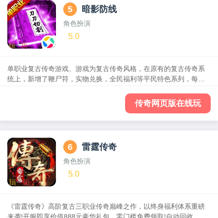
快升级，超高画质还能千人同屏，打造最值得期待的热血PK殿堂级
5
暗影防线
手游，快叫上原先陪你刷夜的老兄弟们，怀旧激情岁月，一起上
线，爆爽体验!
角色扮演
5.0
单职业复古传奇游戏、游戏为复古传奇风格，在原有的复古传奇系
统上，新增了鞭尸符，实物兑换，全民福利等平民特色系列，每个
大陆有特殊装备合成系统，只为您重温经典，再现复古传奇!
传奇网页版在线玩
6
雷霆传奇
角色扮演
5.0
《雷霆传奇》高阶复古三职业传奇巅峰之作，以终身福利体系重磅
来袭!开服即享价值888元豪华礼包，零门槛免费领取!自动回收、自