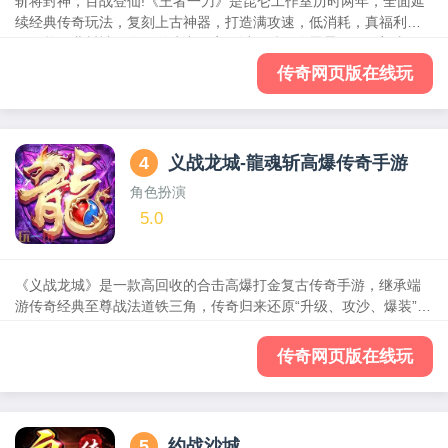
斩将封神，百战登仙!《王者一刀》是昆仑工作室历时两年，全面延
续经典传奇玩法，复刻上古神器，打造满攻速，低消耗，真福利的
一款单职业封神传奇。游戏中玩家可以一键召唤雷震子、二郎真
君、哪吒三太子附体，开启雷霆刺杀，无敌剑气，流星火雨等千里
传奇网页版在线玩
技能，光速刷怪。
4
义战龙城-龍魂斩高爆传奇手游
角色扮演
5.0
《义战龙城》是一款高回收的合击高爆打金复古传奇手游，继承端
游传奇经典至尊战法道铁三角，传奇归来还原“升级、攻沙、爆装”三
大传奇玩法，延续传奇经典设定，玩家们可以通过打怪爆装、装备
回收、拍卖商行等玩法提升自身实力!所有BOSS都能爆终极装备，
传奇网页版在线玩
在线回收装备可获得大量灵符!击败BOSS轻松得VIP经验，免费升V
享特权!传统三职完美塑造，道、法、战三职业完美平衡，高爆怪物
装备无忧，皇城争霸叱咤沙城，热血攻城百人团战!快叫上自己的好
兄弟，一起来玩这款经典复古打金屠龙的传奇手游吧!
5
约战沙城