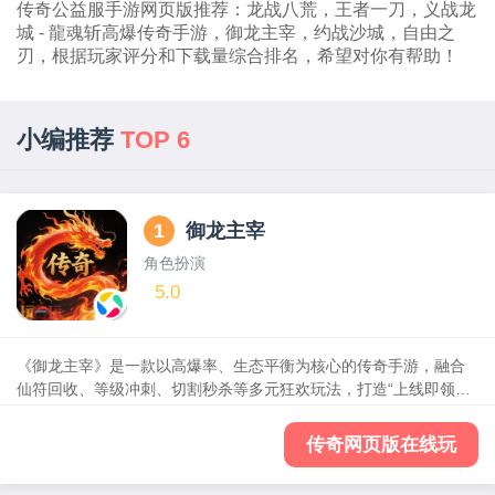
传奇公益服手游网页版推荐：龙战八荒，王者一刀，义战龙
城 - 龍魂斩高爆传奇手游，御龙主宰，约战沙城，自由之
刃，根据玩家评分和下载量综合排名，希望对你有帮助！
小编推荐
TOP 6
1
御龙主宰
角色扮演
5.0
《御龙主宰》是一款以高爆率、生态平衡为核心的传奇手游，融合
仙符回收、等级冲刺、切割秒杀等多元狂欢玩法，打造“上线即领海
量福利，打怪爆装轻松逆袭”的爽快体验!在这里，装备靠打、法宝全
爆，散人玩家也能畅享属性飞跃，问鼎巅峰!
传奇网页版在线玩