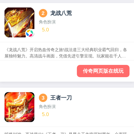
2
龙战八荒
角色扮演
5.0
《龙战八荒》开启热血传奇之旅!战法道三大经典职业霸气回归，各
展独特魅力。高清战斗画面，凭借先进引擎呈现。玩家能在千人同
屏、万人攻城的激烈对战中，重燃指尖攻沙热血。小怪也有高爆
率，可爆终极神装。还能自由交易，打造不氪金体验，速来称霸玛
传奇网页版在线玩
法大陆。
3
王者一刀
角色扮演
5.0