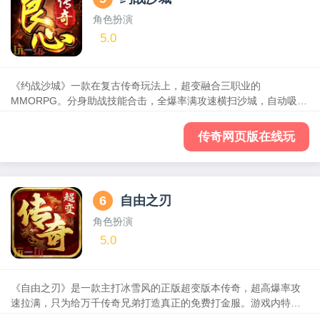
角色扮演
5.0
《约战沙城》一款在复古传奇玩法上，超变融合三职业的
MMORPG。分身助战技能合击，全爆率满攻速横扫沙城，自动吸金
激情打宝，行会公会兄弟协力合击征战玛法，跨服勇者同屏冒险激
斗!新服开超快，合服超积极，主线王者之路直接送真充，让你一直
传奇网页版在线玩
打一直赚，一直赚一直爽!
6
自由之刃
角色扮演
5.0
《自由之刃》是一款主打冰雪风的正版超变版本传奇，超高爆率攻
速拉满，只为给万千传奇兄弟打造真正的免费打金服。游戏内特色
魂环系统、战灵系统、守护系统，承诺所有野外地图无限制进入，