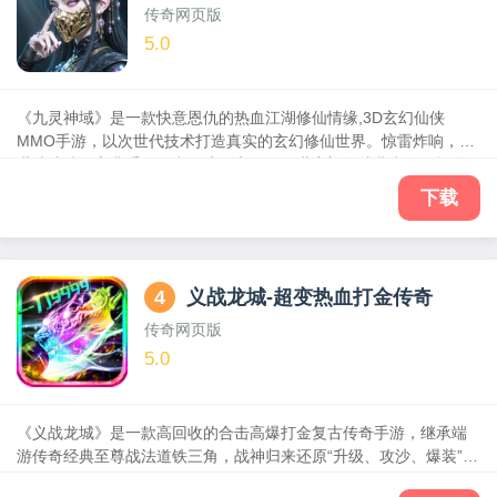
传奇网页版
5.0
《九灵神域》是一款快意恩仇的热血江湖修仙情缘,3D玄幻仙侠
MMO手游，以次世代技术打造真实的玄幻修仙世界。惊雷炸响，盖
世功法武穆宝典重现江湖，暗涌之下，隐世宗门人才辈出。一场血
雨腥风已经来袭，身怀秘技的年轻剑客就此踏入大千世界的强者之
下载
路。快意恩仇的庞大仙侠修真江湖，匠心打造的沉浸式地图，凌厉
写意的轻功，挑战数之不尽的山海经奇珍异兽，精彩刺激的和嵩山
争霸，打造只属于你的江湖梦。
4
义战龙城-超变热血打金传奇
传奇网页版
5.0
《义战龙城》是一款高回收的合击高爆打金复古传奇手游，继承端
游传奇经典至尊战法道铁三角，战神归来还原“升级、攻沙、爆装”三
大传奇玩法，延续传奇经典设定，玩家们可以通过打怪爆装、装备