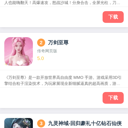
人也能嗨翻天！高爆速攻，怒战沙城！分身合击，全屏光柱，刀刀
暴击，自动吸金！ 行会集结，兄弟同心，跨服激战，王者之路直接
送真充，打金赚钱永不停！新服火爆开启，合服超快，让你一直打
下载
一直赚，一直赚一直爽！
2
万剑至尊
传奇网页版
5.0
《万剑至尊》是一款开放世界高自由度 MMO 手游。游戏采用3D引
擎结合粒子渲染技术，为玩家展现全新细腻逼真的超高画质，游戏
拥有完整的世界观和故事背景，玩家可以在主线和支线任务中一探
究竟。该游戏设置了五大职业，每个职业都有基础的普攻和四个技
下载
能，随着等级的上升，还可以进行转职。同时，游戏加入了修炼、
通脉等元素，玩家战力会持续增强，多套玩法系统和成长系统也随
之开启。
3
九灵神域-回归豪礼十亿钻石仙侠