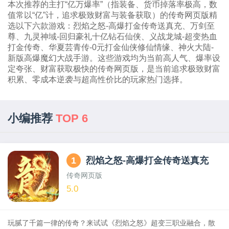
本次推荐的主打“亿万爆率”（指装备、货币掉落率极高，数
值常以“亿”计，追求极致财富与装备获取）的传奇网页版精
选以下六款游戏：烈焰之怒-高爆打金传奇送真充、万剑至
尊、九灵神域-回归豪礼十亿钻石仙侠、义战龙城-超变热血
打金传奇、华夏芸青传-0元打金仙侠修仙情缘、神火大陆-
新版高爆魔幻大战手游。这些游戏均为当前高人气、爆率设
定夸张、财富获取极快的传奇网页版，是当前追求极致财富
积累、零成本逆袭与超高性价比的玩家热门选择。
小编推荐
TOP 6
1
烈焰之怒-高爆打金传奇送真充
传奇网页版
5.0
玩腻了千篇一律的传奇？来试试《烈焰之怒》超变三职业融合，散