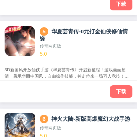
回收、拍卖商行等玩法提升自身实力！所有BOSS都能爆终极装备，
下载
在线回收得海量钻石和元宝！击败BOSS轻松得VIP经验，免费升V
享特权！传统三职完美塑造，道、法、战三职业完美平衡，高爆怪
物装备无忧，皇城争霸叱咤沙城，热血神龙百人团战！快叫上自己
的好兄弟，一起来玩这款经典复古打金屠龙的传奇手游吧！
5
华夏芸青传-0元打金仙侠修仙情
缘
传奇网页版
5.0
3D新国风开放仙侠手游《华夏芸青传》开启新征程！游戏画面超
清，秉承华丽中国风，自由操作技能，神走位来一场万人竞技！酷
炫战翼神兵，红装加身附加属性火力开！另独创4段式轻功“水上
漂”，360度全3D视角，坐上坐骑享受全景飞行，领略仙灵奇景的全
下载
新感官体验，仙侠世界挂机修仙，剑侠情缘齐步青云！更有新职业
联袂出场，既有猛男也有萝莉，可近战可远攻，专属职业全屏秒怪
技能，享受屏幕炸裂的的超级杀戮感，全天候世界boss挑战玩法，
时装神器100倍掉率，好玩不肝，离线挂机，上班可玩，搭车可嗨，
6
神火大陆-新版高爆魔幻大战手游
解放天性！
传奇网页版
5.0