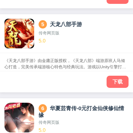
有屠龙。打怪领真充，刀刀爆神装，满屏光柱，永久自动回收，永
久自动拾取，称霸王城不是梦，兄弟聚首再战传奇！
5
天龙八部手游
传奇网页版
5.0
《天龙八部手游》由金庸正版授权，《天龙八部》端游原班人马倾
心打造，完美传承端游核心特色与经典玩法。游戏以Unity引擎打造
真实3D视觉盛宴，再现聚贤庄、珍珑棋局、琅嬛福地等知名场景，
更有乔峰、段誉、虚竹、阿朱、王语嫣等英雄角色指点传世神功。
下载
经典门派，远攻近战、刺客治疗各具特色，珍兽神器、装备打造玩
法丰富，还有行酒令、运镖、凤凰古城、帮会擂台等快意帮派玩
法，营造出一个荡气回肠、快意恩仇的热血武侠世界，完美呈现金
庸笔下宏大的天龙江湖！
6
华夏芸青传-0元打金仙侠修仙情
缘
传奇网页版
5.0