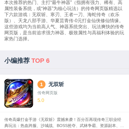
本次推荐的热门、主打“最牛神器”（指拥有强力、稀有、高
属性装备系统，或“神器”为核心玩法）的传奇网页版精选以
下六款游戏：无双斩、寒刃、王者一刀、海蛇传奇（欢乐
版）、天龙八部手游、华夏芸青传-0元打金仙侠修仙情缘。
这些游戏均为当前高人气、神器系统突出、玩法爽快的传奇
网页版，是当前追求强力神器、极致属性与高福利体验的玩
家热门选择。
小编推荐
TOP 6
1
无双斩
传奇网页版
5.0
传奇高爆打金手游《无双斩》震撼来袭！百分百再现传奇三职业经
典玩法：热血跨服、沙城战、BOSS抢夺、武林争霸、资源副本、神