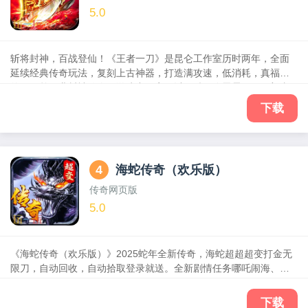
5.0
斩将封神，百战登仙！《王者一刀》是昆仑工作室历时两年，全面
延续经典传奇玩法，复刻上古神器，打造满攻速，低消耗，真福利
的一款单职业封神传奇。游戏中玩家可以一键召唤雷震子、二郎真
君、哪吒三太子附体，开启雷霆刺杀，无敌剑气，流星火雨等千里
下载
技能，光速刷怪。
4
海蛇传奇（欢乐版）
传奇网页版
5.0
《海蛇传奇（欢乐版）》2025蛇年全新传奇，海蛇超超超变打金无
限刀，自动回收，自动拾取登录就送。全新剧情任务哪吒闹海、神
之祈祷，结合了神器、切割、打金、服战等丰富玩法，重燃战火热
血再战，皇城对决，兄弟齐聚沙城随时随地征战传奇世界，有兄弟
下载