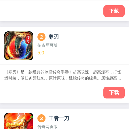
器特戒等传奇经典玩法应有尽有；节奏快，剧情不拖沓，丰富的
PVE和PVP玩法，全自由化的PK，激烈刺激的对抗，更加真实的打
下载
斗效果，秉承传奇经典的同时，融入创新的特色玩法，与你一起回
味精彩传奇世界，玩出一个新传奇！
2
寒刃
传奇网页版
5.0
《寒刃》是一款经典的冰雪传奇手游！超高攻速，超高爆率，打怪
爆时装，做任务领红包，原汁原味，延续传奇的经典。属性超高加
成，神装满屏掉落，自动回收，自动拾取登录就送！哪吒闹海、神
之祈祷等新的剧情玩法，结合神器、打金、切割、升级、抢沙等传
下载
奇的核心玩法。新服开不停，多种福利，免费领取！完成主线直接
送真充，让你畅玩不停，收益满满！传承王者精神，创造不灭传
奇，跨服团战神奇战场，在沙巴克重现再世豪杰!
3
王者一刀
传奇网页版