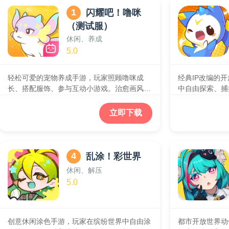
1
闪耀吧！噜咪
（测试服）
休闲、养成
5.0
轻松可爱的宠物养成手游，玩家照顾噜咪成
经典IP改编的
长、搭配服饰、参与互动小游戏。治愈画风与
中自由探索、捕
休闲玩法，适合放松心情，体验萌萌的陪伴乐
级，保留原作核
趣。
与丰富世界探索
立即下载
4
乱涂！彩世界
休闲、解压
5.0
创意休闲涂色手游，玩家在缤纷世界中自由涂
都市开放世界动