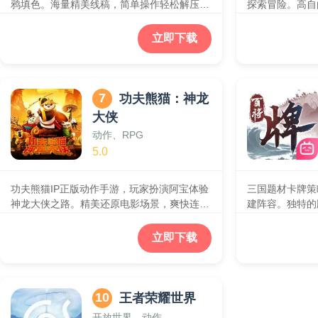
鸦填色。海量精美线稿，简单操作轻松解压，
探索冒险。高自
支持分享作品，享受创作乐趣与治愈时光。
品质画面表现，
来沉浸式都市奇
立即下载
7
功夫熊猫：神龙
大侠
动作、RPG
5.0
功夫熊猫IP正版动作手游，玩家扮演阿宝体验
三国题材卡牌策
神龙大侠之路。精美还原电影场景，爽快连招
建阵容。独特的
与武打技能，收集培养角色，重温经典剧情。
强，画风精美，
立即下载
10
王者荣耀世界
开放世界、动作