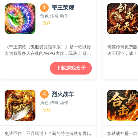
1
帝王荣耀
角色.传奇.动作
5.0
《帝王荣耀（鬼服资源独享版）》是一款以传
青莲传奇免费版是
奇为背景多人在线的ARPG大作；玩法上,致敬
速三职业，战士
经典1.76版三职业核心玩法；美术上,大胆创
凶
新,以超变酷炫风格改编经典复古画质、实现
下载游戏盒子
了精美的视觉画质,绚丽的动作技能特效,呈现
出息感官全面升级的虚拟现实交互体验;体验
上,以全新的神域地图,神装满地爆、在线领取
无敌连击神技、战宠助战,刀刀麻痹等众多新
4
烈火战车
颖特色玩法,力求为广大玩家带来经典激情的
角色.传奇.动作
攻城体验。
5.0
史诗巨作！不容错过！全新的特色沉默专属代
炼狱战神是一款