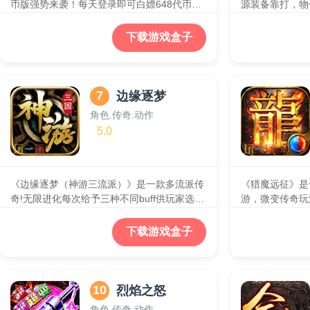
币版强势来袭！每天登录即可白嫖648代币！
源装备靠打，物
小资散人的天堂服！一切全靠打，剧情更有超
送自动回收，自
高额度的充值奖励！上线即送自动回收自动拾
爆，养老必备。
下载游戏盒子
取等全方位功能！
7
边缘逐梦
角色.传奇.动作
5.0
《边缘逐梦（神游三流派）》是一款多流派传
《猎魔远征》是
奇!无限进化每次给予三种不同buff供玩家选
游，微变传奇玩
择，玩家可自行搭配，探索一套独属于自己的
新的游戏体验，
玩法！！上线送自动回收、自动拾取、费送极
值，刀刀暴击刀
下载游戏盒子
品称号，签到送元宝和材料。全新流派玩法，
结，主宰皇城，
自由搭配等你来战！
10
烈焰之怒
角色.传奇.动作