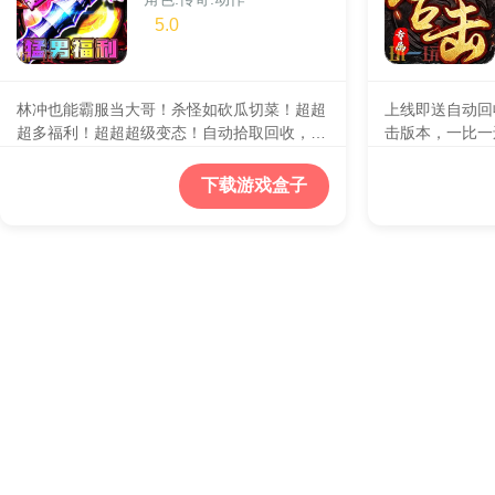
5.0
林冲也能霸服当大哥！杀怪如砍瓜切菜！超超
上线即送自动回
超多福利！超超超级变态！自动拾取回收，刀
击版本，一比一
刀绿毒，百亿切割各种神技统统免费送！首充
靠打！经典专属
会员全部免费送！充值礼包全靠打！屌丝白
衡，英雄合击，
下载游戏盒子
嫖，小资激情！
爆奖励数万元奖
专属装备属性强
燃烧的神装在你