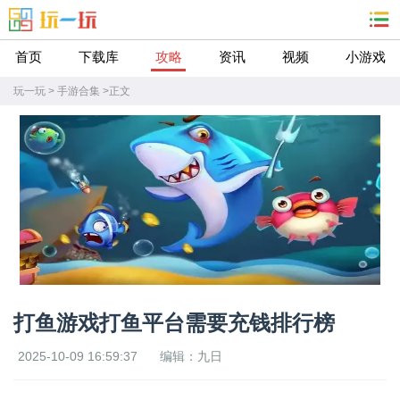
首页
下载库
攻略
资讯
视频
小游戏
玩一玩
>
手游合集
>
正文
打鱼游戏打鱼平台需要充钱排行榜
2025-10-09 16:59:37
编辑：九日