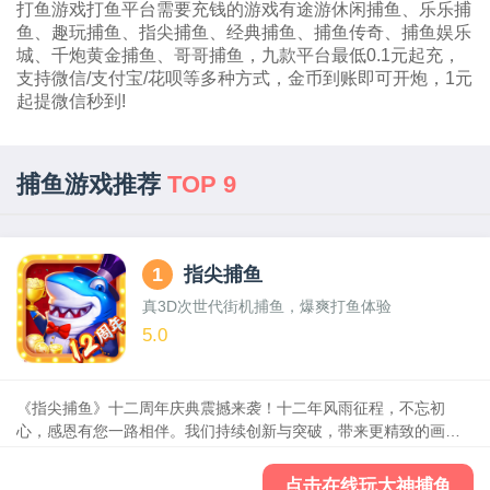
打鱼游戏打鱼平台需要充钱的游戏有途游休闲捕鱼、乐乐捕
鱼、趣玩捕鱼、指尖捕鱼、经典捕鱼、捕鱼传奇、捕鱼娱乐
城、千炮黄金捕鱼、哥哥捕鱼，九款平台最低0.1元起充，
支持微信/支付宝/花呗等多种方式，金币到账即可开炮，1元
起提微信秒到!
捕鱼游戏推荐
TOP 9
1
指尖捕鱼
真3D次世代街机捕鱼，爆爽打鱼体验
5.0
《指尖捕鱼》十二周年庆典震撼来袭！十二年风雨征程，不忘初
心，感恩有您一路相伴。我们持续创新与突破，带来更精致的画面
更激爽的爆率 更多丰富的福利，让每一位捕鱼玩家都能畅享美好体
验与欢乐时光！
点击在线玩大神捕鱼