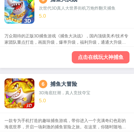
次世代3D真人大世界街机万炮炸翻天捕鱼
5.0
万众期待的正版3D捕鱼游戏《捕鱼大决战》，国内顶级美术/技术专
家团队重点打造，画面升级，爆率升级，福利升级，通通大升级！
为玩家提供十余种有趣的玩法，丰富绚丽的特效，炮炮爆金的爽感
和实时真人竞技。保留捕鱼经典玩法，多种创新炮台体验、海王大
点击在线玩大神捕鱼
作战重磅升级，弹头爆金玩不停！喜欢就赶快体验一下吧！
6
捕鱼大冒险
3D海底狂潮，真人竞技夺宝
5.0
一款专为手机打造的趣味捕鱼游戏，带你进入一个充满奇幻色彩的
海底世界，开启一场刺激的捕鱼冒险之旅。在这里，你随时随地都
能享受捕鱼的乐趣，打发闲暇时光。