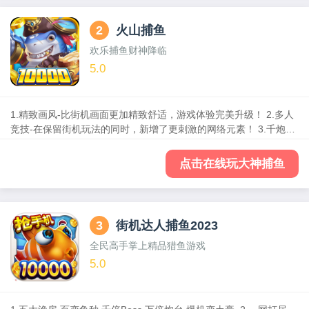
2
火山捕鱼
欢乐捕鱼财神降临
5.0
1.精致画风-比街机画面更加精致舒适，游戏体验完美升级！ 2.多人
竞技-在保留街机玩法的同时，新增了更刺激的网络元素！ 3.千炮来
袭-爆金千炮只起步，万炮才能过足瘾！ 4.玩法独创-多种独创玩法，
总有一款助你爆金嗨翻天！ 5.多重福利-各种活动海量金币，专享好
点击在线玩大神捕鱼
礼天天领！
3
街机达人捕鱼2023
全民高手掌上精品猎鱼游戏
5.0