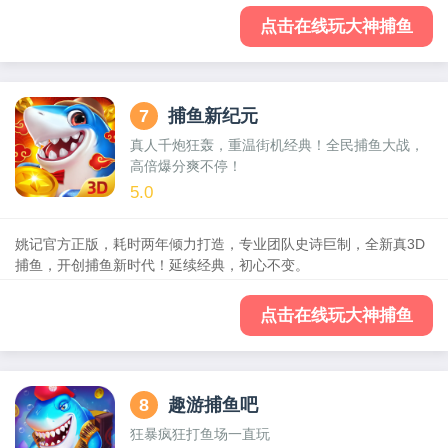
点击在线玩大神捕鱼
7
捕鱼新纪元
真人千炮狂轰，重温街机经典！全民捕鱼大战，
高倍爆分爽不停！
5.0
姚记官方正版，耗时两年倾力打造，专业团队史诗巨制，全新真3D
捕鱼，开创捕鱼新时代！延续经典，初心不变。
点击在线玩大神捕鱼
8
趣游捕鱼吧
狂暴疯狂打鱼场一直玩