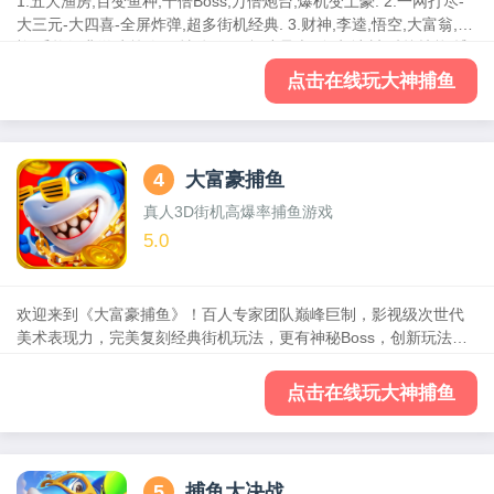
1.五大渔房,百变鱼种,千倍Boss,万倍炮台,爆机变土豪. 2.一网打尽-
大三元-大四喜-全屏炸弹,超多街机经典. 3.财神,李逵,悟空,大富翁,金
蟾,千炮经典游戏策略,尽情体验. 4.极速暴走-追踪-冰封,酷炫技能,捕
鱼秘籍,围剿3D Boss.
点击在线玩大神捕鱼
4
大富豪捕鱼
真人3D街机高爆率捕鱼游戏
5.0
欢迎来到《大富豪捕鱼》！百人专家团队巅峰巨制，影视级次世代
美术表现力，完美复刻经典街机玩法，更有神秘Boss，创新玩法，
升级福利等你解锁，给大家带来无比震撼的视听盛宴！
点击在线玩大神捕鱼
5
捕鱼大决战